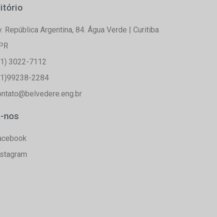
itório
v. República Argentina, 84. Água Verde | Curitiba
 PR
41) 3022-7112
41)99238-2284
ontato@belvedere.eng.br
a-nos
acebook
nstagram