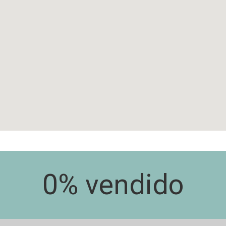
0
% vendido