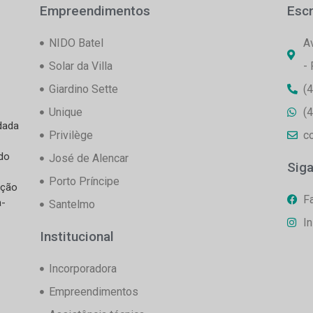
Empreendimentos
Escr
NIDO Batel
A
Solar da Villa
-
Giardino Sette
(
Unique
(
dada
Privilège
c
do
José de Alencar
Sig
Porto Príncipe
nção
F
a-
Santelmo
I
Institucional
Incorporadora
Empreendimentos